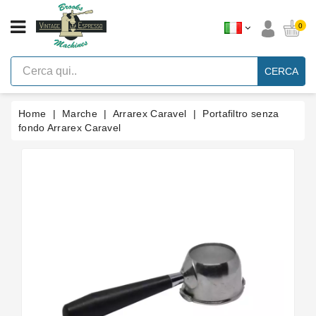
CATEGORIA
0
Macchine
Per
CERCA
Caffè
Espresso
A
Leva
Home
Marche
Arrarex Caravel
Portafiltro senza
Vintage
fondo Arrarex Caravel
Macchina
Per
Caffè
Espresso
Faema
E61
Marche
Accessori
Ricambi
Blog