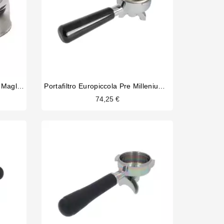
Schermo Doccia Stile IMS E61 Maglia Fine 60 Mm
Portafiltro Europiccola Pre Millenium La Pavoni
74,25 €