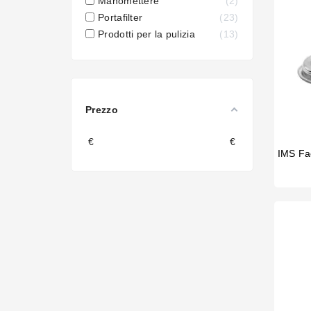
Manomettere
2
Portafilter
23
Prodotti per la pulizia
13
Prezzo
€
€