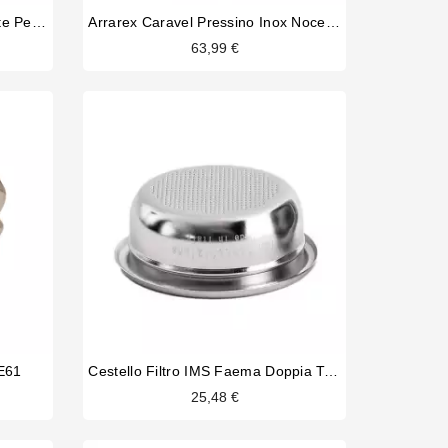
Puly Caff Calcinet Decalcificante Per Macchina Espresso 1kg
Arrarex Caravel Pressino Inox Noce Americano
63,99 €
 E61
Cestello Filtro IMS Faema Doppia Tazza 12 / 18gr
25,48 €