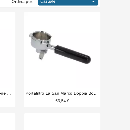

Casuale
Ordina per:
Puly Milk Più 1000ml Di Soluzione Detergente
Portafiltro La San Marco Doppia Bocca
63,54 €