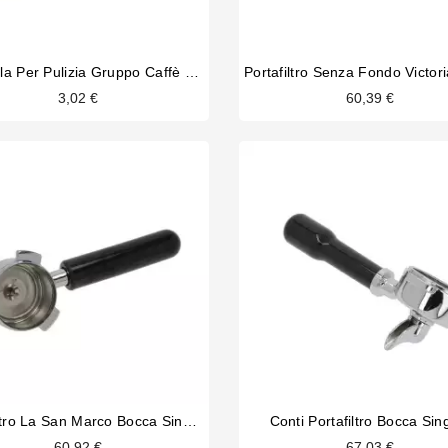
Spazzola Per Pulizia Gruppo Caffè Con Peli Di Nylon
3,02 €
60,39 €
Portafiltro La San Marco Bocca Singola
Conti Portafiltro Bocca Sin
60,92 €
67,03 €