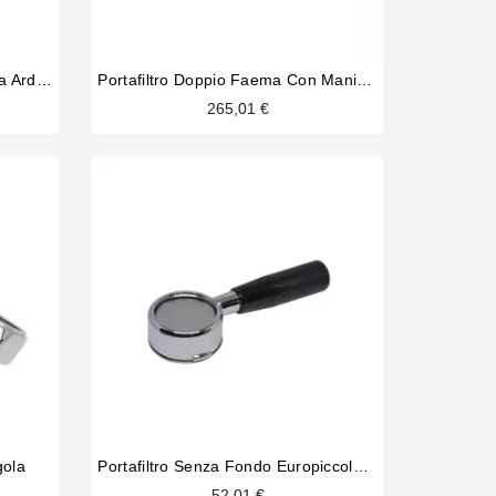
Portafiltro Senza Fondo Victoria Arduino
Portafiltro Doppio Faema Con Manico Lucido
265,01 €
gola
Portafiltro Senza Fondo Europiccola Millenium
52,01 €