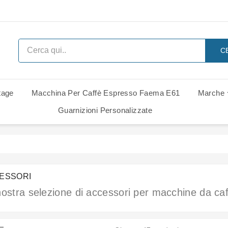
C
tage
Macchina Per Caffè Espresso Faema E61
Marche
 Ricambi
i Di Ricambio
i Di Ricambio
Ricambi Rancilio Classe 6 Leva
Ricambi Rancilio Classe 7 Leva
Gruppo Gaggia Italia - Ricambi
Guarnizioni Personalizzate
ESSORI
nostra selezione di accessori per macchine da ca