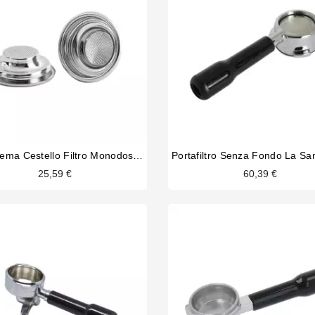
IMS Faema Cestello Filtro Monodose 7/9 Gr
25,59 €
60,39 €