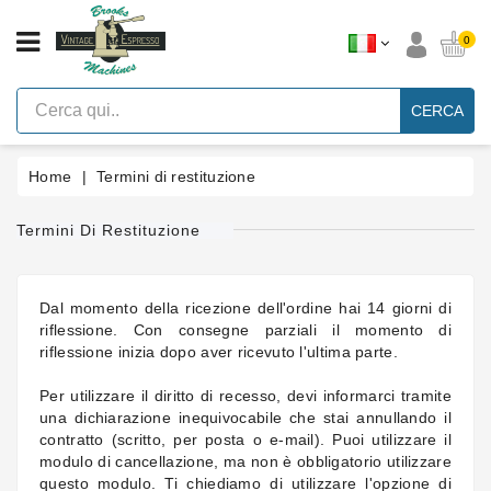
CATEGORIA
0
Macchine
Per
CERCA
Caffè
Espresso
A
Leva
Home
Termini di restituzione
Vintage
Termini Di Restituzione
Macchina
Per
Caffè
Espresso
Faema
Dal momento della ricezione dell'ordine hai 14 giorni di
E61
riflessione. Con consegne parziali il momento di
riflessione inizia dopo aver ricevuto l'ultima parte.
Marche
Per utilizzare il diritto di recesso, devi informarci tramite
Accessori
una dichiarazione inequivocabile che stai annullando il
contratto (scritto, per posta o e-mail). Puoi utilizzare il
Ricambi
modulo di cancellazione, ma non è obbligatorio utilizzare
Blog
questo modulo. Ti chiediamo di utilizzare l'opzione di