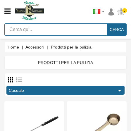
CATEGORIA
0
Macchine
Per
CERCA
Caffè
Espresso
A
Leva
Home
Accessori
Prodotti per la pulizia
Vintage
Macchina
PRODOTTI PER LA PULIZIA
Per
Caffè
Prezzo
Espresso
Faema
€
€
E61

Casuale
Marche
Accessori
Ricambi
Blog