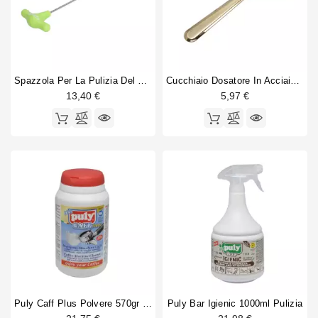
Guarnizioni
Personalizzate
Spazzola Per La Pulizia Del Beccuccio Caffè Pällo 6 Mm
Cucchiaio Dosatore In Acciaio Inossidabile 20ml
13,40 €
5,97 €
Puly Caff Plus Polvere 570gr Nsf
Puly Bar Igienic 1000ml Pulizia