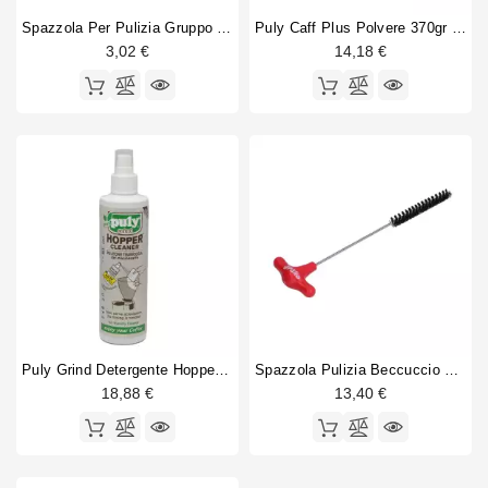
Spazzola Per Pulizia Gruppo Caffè Con Peli Di Nylon
Puly Caff Plus Polvere 370gr Nsf
3,02 €
14,18 €
Puly Grind Detergente Hopper 200ml
Spazzola Pulizia Beccuccio Caffè Pällo 7,5mm
18,88 €
13,40 €