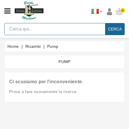
CATEGORIA
0
Macchine
Per
CERCA
Caffè
Espresso
A
Leva
Home
Ricambi
Pump
Vintage
Macchina
PUMP
Per
Caffè
Espresso
Faema
Ci scusiamo per l'inconveniente.
E61
Prova a fare nuovamente la ricerca
Marche
Accessori
Ricambi
Blog