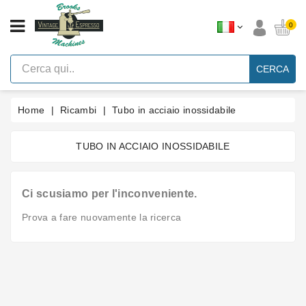
CATEGORIA
0
Macchine
Per
CERCA
Caffè
Espresso
A
Leva
Home
Ricambi
Tubo in acciaio inossidabile
Vintage
Macchina
TUBO IN ACCIAIO INOSSIDABILE
Per
Caffè
Espresso
Faema
Ci scusiamo per l'inconveniente.
E61
Prova a fare nuovamente la ricerca
Marche
Accessori
Ricambi
Blog