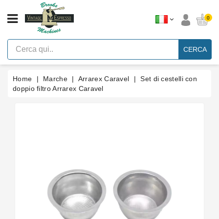
CATEGORIA
0
Macchine
Per
CERCA
Caffè
Espresso
A
Leva
Home
Marche
Arrarex Caravel
Set di cestelli con
Vintage
doppio filtro Arrarex Caravel
Macchina
Per
Caffè
Espresso
Faema
E61
Marche
Accessori
Ricambi
Blog