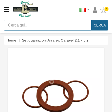
CATEGORIA
0
Macchine
Per
CERCA
Caffè
Espresso
A
Leva
Home
Set guarnizioni Arrarex Caravel 2.1 - 3.2
Vintage
Macchina
Per
Caffè
Espresso
Faema
E61
Marche
Accessori
Ricambi
Blog