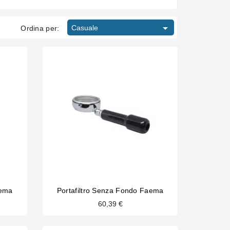

Casuale
Ordina per:
aema
Portafiltro Senza Fondo Faema
60,39 €