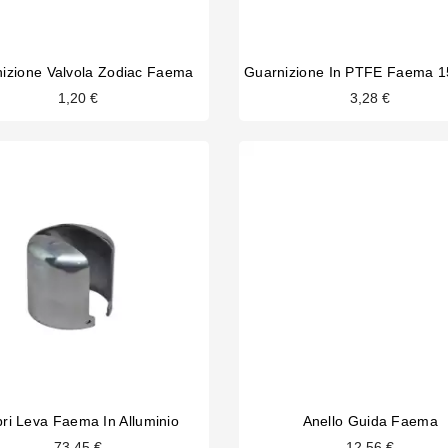
izione Valvola Zodiac Faema
1,20 €
3,28 €
ri Leva Faema In Alluminio
Anello Guida Faema
73,45 €
12,56 €