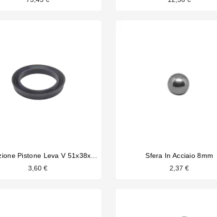
Guarnizione Pistone Leva V 51x38x7.5mm
Sfera In Acciaio 8mm
3,60 €
2,37 €