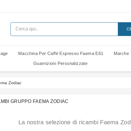
C
tage
Macchina Per Caffè Espresso Faema E61
Marche
 Ricambi
i Di Ricambio
i Di Ricambio
Ricambi Rancilio Classe 6 Leva
Ricambi Rancilio Classe 7 Leva
Gruppo Gaggia Italia - Ricambi
Guarnizioni Personalizzate
ema Zodiac
AMBI GRUPPO FAEMA ZODIAC
La nostra selezione di ricambi Faema Zo