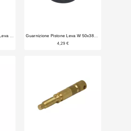
Set Cuscinetti A Sfera Gruppo Leva Faema
Guarnizione Pistone Leva W 50x38x7.5mm
4,29 €