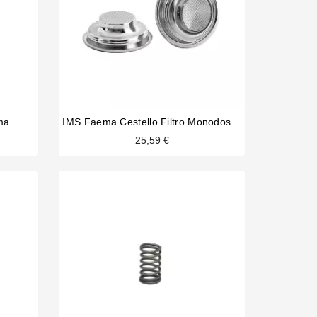
ma
IMS Faema Cestello Filtro Monodose 7/9 Gr
25,59 €