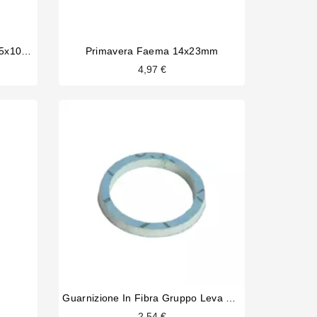
Guarnizione In PTFE Faema 15x10x2.5
Primavera Faema 14x23mm
4,97 €
Guarnizione In Fibra Gruppo Leva 22x17x2mm
2,54 €