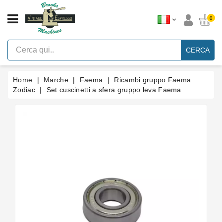
CATEGORIA
0
Macchine
Per
CERCA
Caffè
Espresso
A
Leva
Home
Marche
Faema
Ricambi gruppo Faema
Vintage
Zodiac
Set cuscinetti a sfera gruppo leva Faema
Macchina
Per
Caffè
Espresso
Faema
E61
Marche
Accessori
Ricambi
Blog