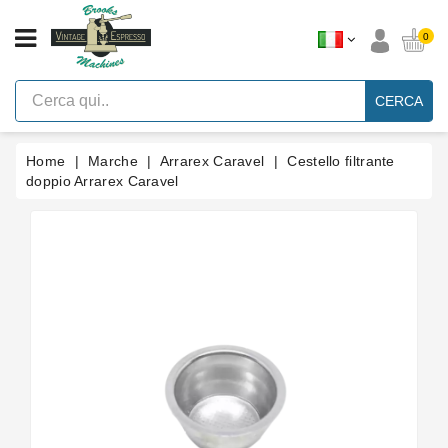
CATEGORIA
0
Macchine
Per
CERCA
Caffè
Espresso
A
Leva
Home
Marche
Arrarex Caravel
Cestello filtrante
Vintage
doppio Arrarex Caravel
Macchina
Per
Caffè
Espresso
Faema
E61
Marche
Accessori
Ricambi
Blog