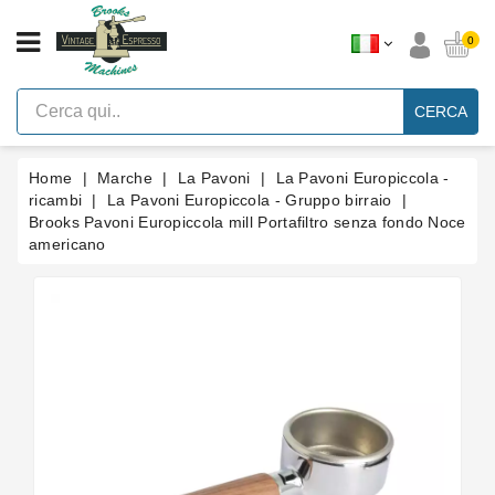
CATEGORIA
0
Macchine
Per
CERCA
Caffè
Espresso
A
Leva
Home
Marche
La Pavoni
La Pavoni Europiccola -
Vintage
ricambi
La Pavoni Europiccola - Gruppo birraio
Brooks Pavoni Europiccola mill Portafiltro senza fondo Noce
Macchina
americano
Per
Caffè
Espresso
Faema
E61
Marche
Accessori
Ricambi
Blog