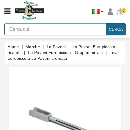
CATEGORIA
0
Macchine
Per
CERCA
Caffè
Espresso
A
Leva
Home
Marche
La Pavoni
La Pavoni Europiccola -
Vintage
ricambi
La Pavoni Europiccola - Gruppo birraio
Leva
Europiccola La Pavoni cromata
Macchina
Per
Caffè
Espresso
Faema
E61
Marche
Accessori
Ricambi
Blog