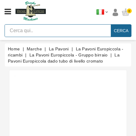
CATEGORIA
0
Macchine
Per
CERCA
Caffè
Espresso
A
Leva
Home
Marche
La Pavoni
La Pavoni Europiccola -
Vintage
ricambi
La Pavoni Europiccola - Gruppo birraio
La
Pavoni Europiccola dado tubo di livello cromato
Macchina
Per
Caffè
Espresso
Faema
E61
Marche
Accessori
Ricambi
Blog