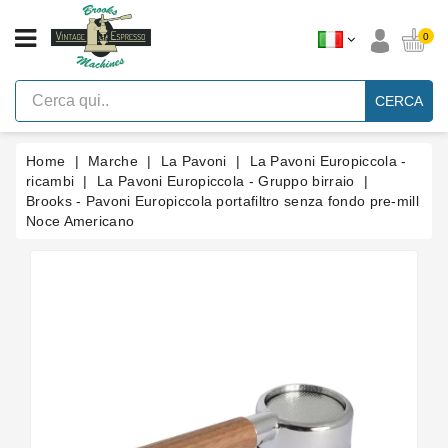
CATEGORIA
0
Macchine
Per
CERCA
Caffè
Espresso
A
Leva
Home
Marche
La Pavoni
La Pavoni Europiccola -
Vintage
ricambi
La Pavoni Europiccola - Gruppo birraio
Brooks - Pavoni Europiccola portafiltro senza fondo pre-mill
Macchina
Noce Americano
Per
Caffè
Espresso
Faema
E61
Marche
Accessori
Ricambi
Blog