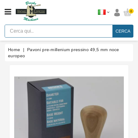
CATEGORIA
0
Macchine
Per
CERCA
Caffè
Espresso
A
Leva
Home
Pavoni pre-millenium pressino 49,5 mm noce
Vintage
europeo
Macchina
Per
Caffè
Espresso
Faema
E61
Marche
Accessori
Ricambi
Blog