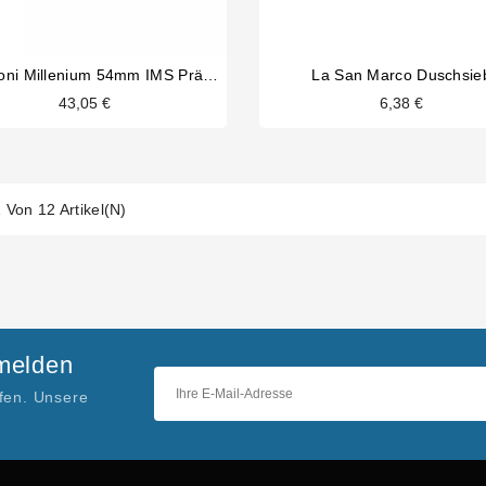
La Pavoni Millenium 54mm IMS Präzisionsdusche
La San Marco Duschsie
43,05 €
6,38 €
2 Von 12 Artikel(n)
nmelden
ufen. Unsere