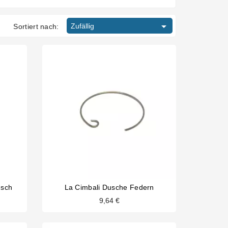

Zufällig
Sortiert nach:
usch
La Cimbali Dusche Federn
9,64 €