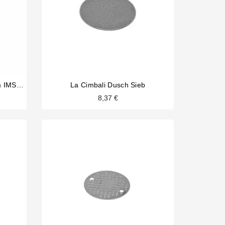
La Pavoni Pre-Millenium 52mm IMS Präzisionsdusche
La Cimbali Dusch Sieb
8,37 €