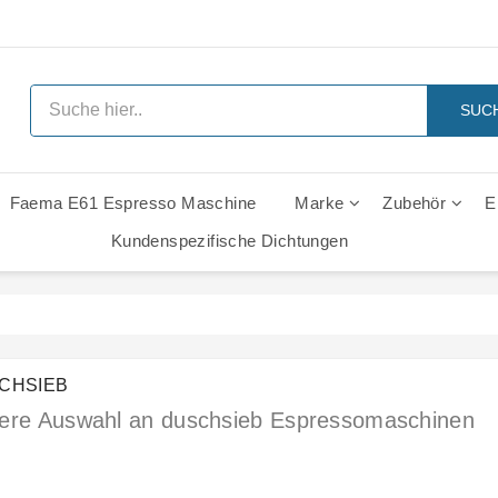
SUC
Faema E61 Espresso Maschine
Marke
Zubehör
E
 Ersatzteile
Rancilio Classe 6 Leva Ersatzteile
Rancilio Classe 7 Leva Ersatzteile
Rancilio Z11 Leva Ersatzteile
Gaggia Italia Gruppe - Ersatzt
Kundenspezifische Dichtungen
CHSIEB
ere Auswahl an duschsieb Espressomaschinen