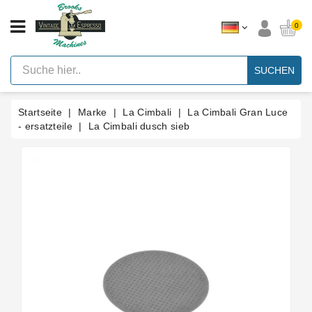
KATEGORIE
0
Vintage
Hebel
SUCHEN
Espresso
Maschinen
Startseite
Marke
La Cimbali
La Cimbali Gran Luce
Faema
E61
- ersatzteile
La Cimbali dusch sieb
Espresso
Maschine
Marke
Zubehör
Ersatzteile
Nach
Kategorie
Blog
Kundenspezifische
Dichtungen