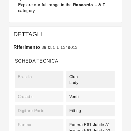
Explore our full range in the
Raccordo L & T
category
DETTAGLI
Riferimento
36-081-L-1349013
SCHEDA TECNICA
Brasilia
Club
Lady
Casadio
Venti
Digitare Parte
Fitting
Faema
Faema E61 Jubilé A1
Faema E61 Jubilé A2