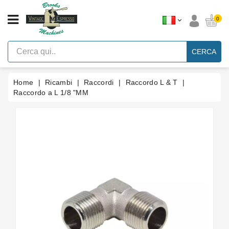
CATEGORIA
0
Macchine
Per
CERCA
Caffè
Espresso
A
Leva
Home
Ricambi
Raccordi
Raccordo L & T
Vintage
Raccordo a L 1/8 "MM
Macchina
Per
Caffè
Espresso
Faema
E61
Marche
Accessori
Ricambi
Blog