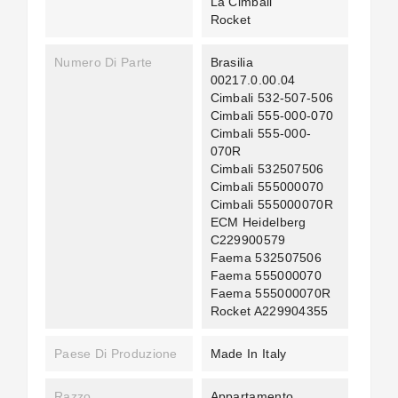
La Cimbali
Rocket
Numero Di Parte
Brasilia
00217.0.00.04
Cimbali 532-507-506
Cimbali 555-000-070
Cimbali 555-000-
070R
Cimbali 532507506
Cimbali 555000070
Cimbali 555000070R
ECM Heidelberg
C229900579
Faema 532507506
Faema 555000070
Faema 555000070R
Rocket A229904355
Paese Di Produzione
Made In Italy
Razzo
Appartamento