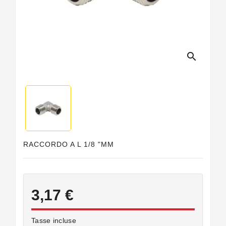
Guarnizioni
Personalizzate
search
RACCORDO A L 1/8 "MM
3,17 €
Tasse incluse