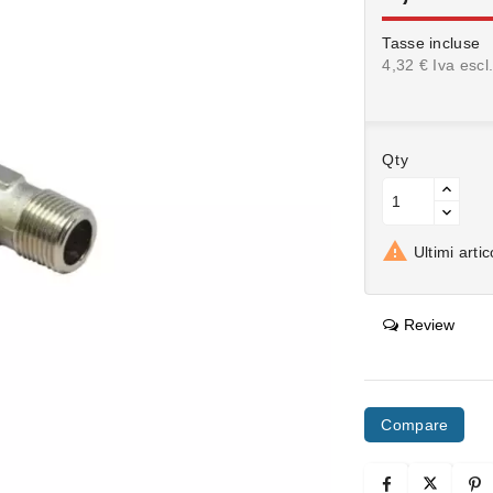
Tasse incluse
4,32 € Iva escl
Qty

Ultimi arti
Review
Compare