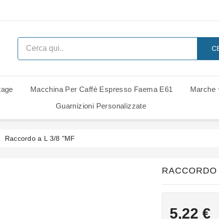
C
tage
Macchina Per Caffè Espresso Faema E61
Marche
 Ricambi
i Di Ricambio
i Di Ricambio
Ricambi Rancilio Classe 6 Leva
Ricambi Rancilio Classe 7 Leva
Gruppo Gaggia Italia - Ricambi
Guarnizioni Personalizzate
Raccordo a L 3/8 "MF
RACCORDO A
5,22 €