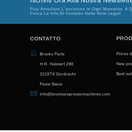
Iscriviti Ora Alla Nostra Newslett
Puoi Annullare L'iscrizione In Ogni Momento. A 
Cerca Le Info Di Contatto Nelle Note Legali.
PROD
CONTATTO
Prices 
Brooks Parts
New pro
H.R. Holsterf 288
Best sa
3315TK Dordrecht
Paesi Bassi
info@brooksespressomachines.com