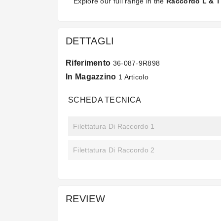
Explore our full range in the
Raccordo L & T
DETTAGLI
Riferimento
36-087-9R898
In Magazzino
1 Articolo
SCHEDA TECNICA
Filettatura Di Raccordo 1
Filettatura Di Raccordo 2
REVIEW