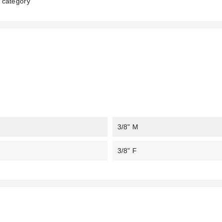
category
3/8" M
3/8" F