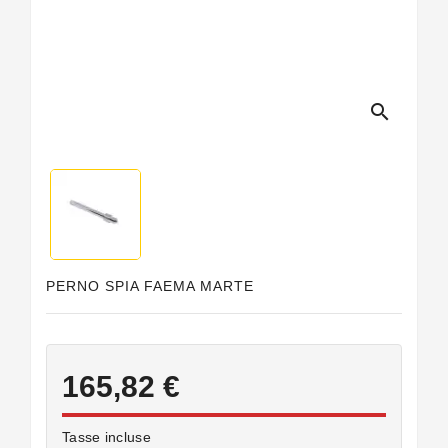
Guarnizioni
Personalizzate
search
PERNO SPIA FAEMA MARTE
165,82 €
Tasse incluse