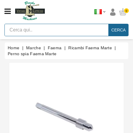
CATEGORIA
0
Macchine
Per
CERCA
Caffè
Espresso
A
Leva
Home
Marche
Faema
Ricambi Faema Marte
Vintage
Perno spia Faema Marte
Macchina
Per
Caffè
Espresso
Faema
E61
Marche
Accessori
Ricambi
Blog