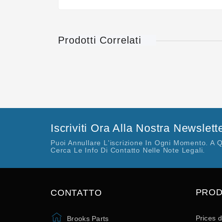
Prodotti Correlati
Iscriviti Ora Alla Nostra Newslett
Puoi Annullare L'iscrizione In Ogni Momento. A 
Cerca Le Info Di Contatto Nelle Note Legali.
PROD
CONTATTO
Prices 
Brooks Parts