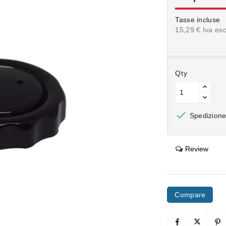
Tasse incluse
15,29 € Iva esc
Qty

Spedizione 
Review
Compare