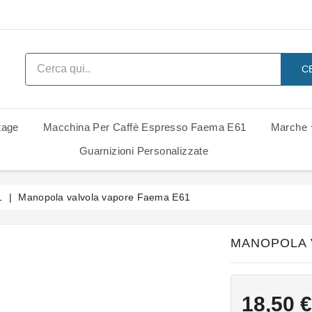
C
tage
Macchina Per Caffè Espresso Faema E61
Marche
 Ricambi
i Di Ricambio
i Di Ricambio
Ricambi Rancilio Classe 6 Leva
Ricambi Rancilio Classe 7 Leva
Gruppo Gaggia Italia - Ricambi
Guarnizioni Personalizzate
1
Manopola valvola vapore Faema E61
MANOPOLA 
18,50 