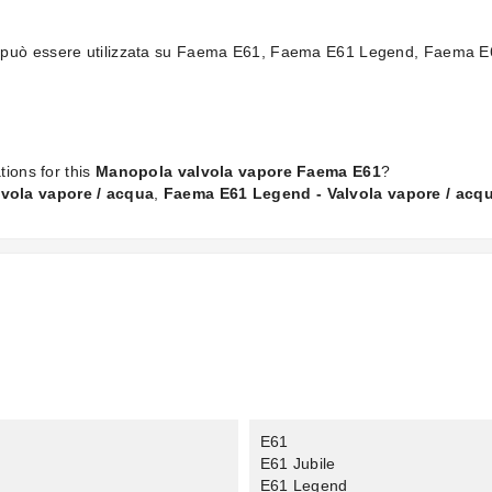
a può essere utilizzata su Faema E61, Faema E61 Legend, Faema 
tions for this
Manopola valvola vapore Faema E61
?
vola vapore / acqua
,
Faema E61 Legend - Valvola vapore / acq
E61
E61 Jubile
E61 Legend