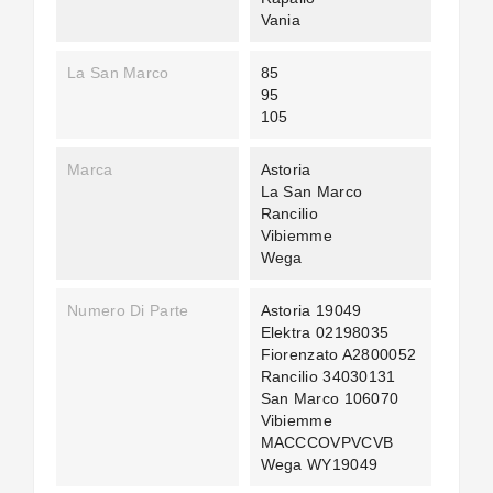
Vania
La San Marco
85
95
105
Marca
Astoria
La San Marco
Rancilio
Vibiemme
Wega
Numero Di Parte
Astoria 19049
Elektra 02198035
Fiorenzato A2800052
Rancilio 34030131
San Marco 106070
Vibiemme
MACCCOVPVCVB
Wega WY19049