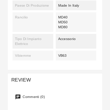
Paese Di Produzione
Made In Italy
Rancilio
MD40
MD50
MD80
Tipo Di Impianto
Accessorio
Elettrico
Vibiemme
VB63
REVIEW
Commenti (0)