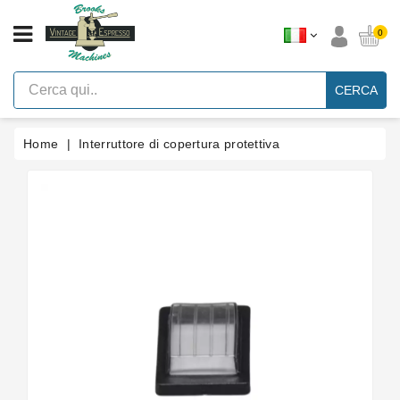
CATEGORIA
0
Macchine
Per
CERCA
Caffè
Espresso
A
Leva
Home
Interruttore di copertura protettiva
Vintage
Macchina
Per
Caffè
Espresso
Faema
E61
Marche
Accessori
Ricambi
Blog