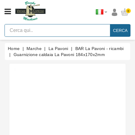
CATEGORIA
0
Macchine
Per
CERCA
Caffè
Espresso
A
Leva
Home
Marche
La Pavoni
BAR La Pavoni - ricambi
Vintage
Guarnizione caldaia La Pavoni 184x170x2mm
Macchina
Per
Caffè
Espresso
Faema
E61
Marche
Accessori
Ricambi
Blog