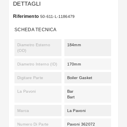
DETTAGLI
Riferimento
50-611-L-1186479
SCHEDA TECNICA
Diametro Esterno
184mm
(OD)
Diametro Interno (ID)
170mm
Digitare Parte
Boiler Gasket
La Pavoni
Bar
Bart
Marca
La Pavoni
Numero Di Parte
Pavoni 362072