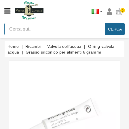
CATEGORIA
0
Macchine
Per
CERCA
Caffè
Espresso
A
Leva
Home
Ricambi
Valvola dell'acqua
O-ring valvola
Vintage
acqua
Grasso siliconico per alimenti 6 grammi
Macchina
Per
Caffè
Espresso
Faema
E61
Marche
Accessori
Ricambi
Blog