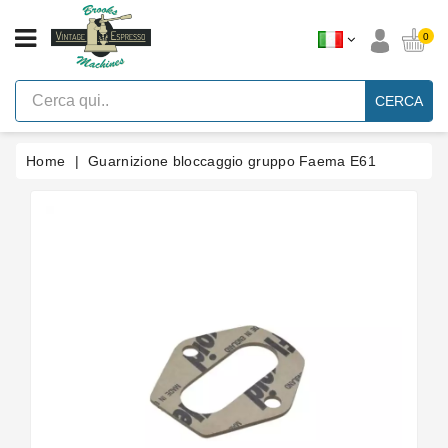
CATEGORIA
0
Macchine
Per
CERCA
Caffè
Espresso
A
Leva
Home
Guarnizione bloccaggio gruppo Faema E61
Vintage
Macchina
Per
Caffè
Espresso
Faema
E61
Marche
Accessori
Ricambi
Blog