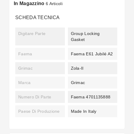
In Magazzino
6 Articoli
SCHEDA TECNICA
Digitare Parte
Group Locking
Gasket
Faema
Faema E61 Jubilé A2
Grimac
Zola-II
Marca
Grimac
Numero Di Parte
Faema 4701135888
Paese Di Produzione
Made In Italy