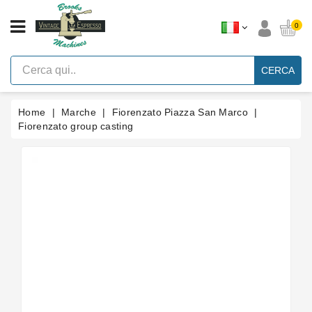
CATEGORIA
0
Macchine
Per
CERCA
Caffè
Espresso
A
Leva
Home
Marche
Fiorenzato Piazza San Marco
Vintage
Fiorenzato group casting
Macchina
Per
Caffè
Espresso
Faema
E61
Marche
Accessori
Ricambi
Blog