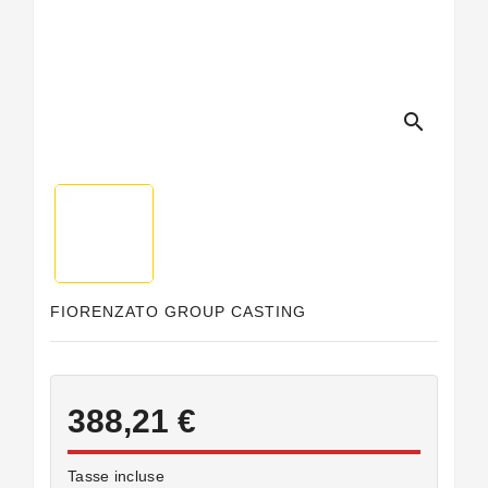
Guarnizioni
Personalizzate
search
FIORENZATO GROUP CASTING
388,21 €
Tasse incluse