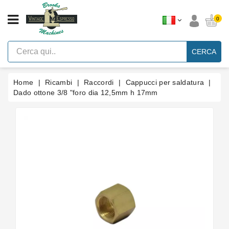
CATEGORIA
0
Macchine
Per
CERCA
Caffè
Espresso
A
Leva
Home
Ricambi
Raccordi
Cappucci per saldatura
Vintage
Dado ottone 3/8 "foro dia 12,5mm h 17mm
Macchina
Per
Caffè
Espresso
Faema
E61
Marche
Accessori
Ricambi
Blog