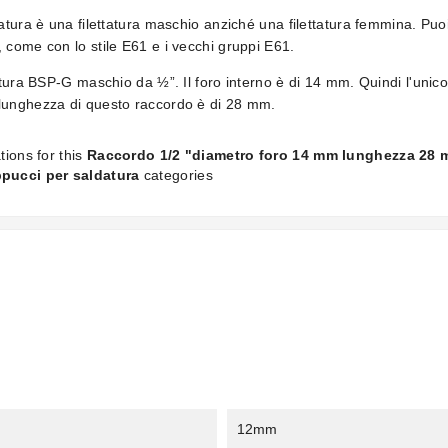
atura è una filettatura maschio anziché una filettatura femmina. Puo
 come con lo stile E61 e i vecchi gruppi E61.
tatura BSP-G maschio da ½”. Il foro interno è di 14 mm. Quindi l'unic
 lunghezza di questo raccordo è di 28 mm.
tions for this
Raccordo 1/2 "diametro foro 14 mm lunghezza 28
pucci per saldatura
categories
12mm