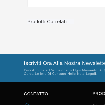
Prodotti Correlati
Iscriviti Ora Alla Nostra Newslett
Puoi Annullare L'iscrizione In Ogni Momento. A 
Cerca Le Info Di Contatto Nelle Note Legali.
PROD
CONTATTO