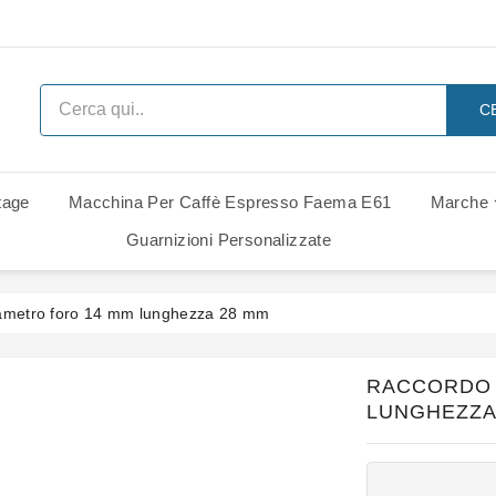
C
tage
Macchina Per Caffè Espresso Faema E61
Marche
 Ricambi
i Di Ricambio
i Di Ricambio
Ricambi Rancilio Classe 6 Leva
Ricambi Rancilio Classe 7 Leva
Gruppo Gaggia Italia - Ricambi
Guarnizioni Personalizzate
iametro foro 14 mm lunghezza 28 mm
RACCORDO 
LUNGHEZZA