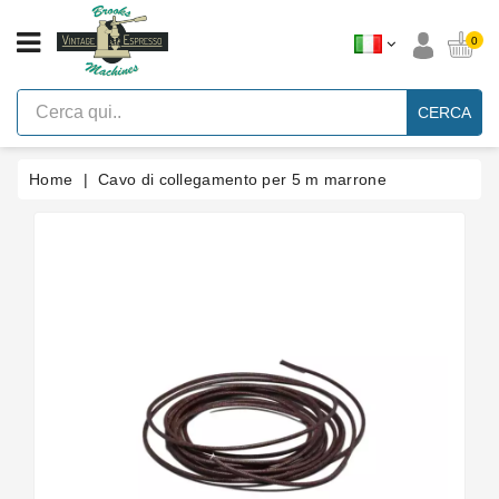
CATEGORIA
0
Macchine
Per
CERCA
Caffè
Espresso
A
Leva
Home
Cavo di collegamento per 5 m marrone
Vintage
Macchina
Per
Caffè
Espresso
Faema
E61
Marche
Accessori
Ricambi
Blog