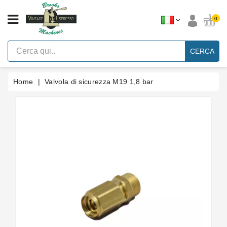
CATEGORIA
0
Macchine
Per
CERCA
Caffè
Espresso
A
Leva
Home
Valvola di sicurezza M19 1,8 bar
Vintage
Macchina
Per
Caffè
Espresso
Faema
E61
Marche
Accessori
Ricambi
Blog