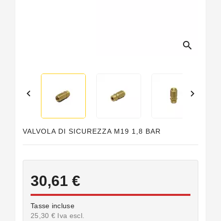
Guarnizioni
Personalizzate
search


VALVOLA DI SICUREZZA M19 1,8 BAR
30,61 €
Tasse incluse
25,30 € Iva escl.