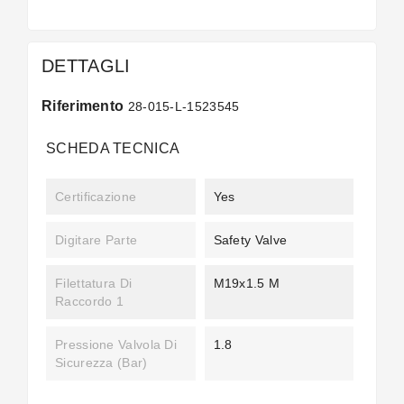
DETTAGLI
Riferimento
28-015-L-1523545
SCHEDA TECNICA
Certificazione
Yes
Digitare Parte
Safety Valve
Filettatura Di
M19x1.5 M
Raccordo 1
Pressione Valvola Di
1.8
Sicurezza (bar)