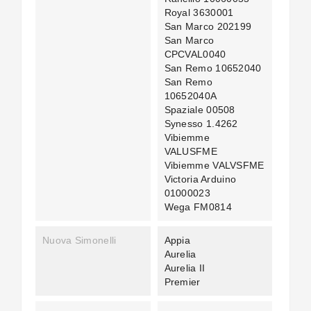
Royal 3630001
San Marco 202199
San Marco
CPCVAL0040
San Remo 10652040
San Remo
10652040A
Spaziale 00508
Synesso 1.4262
Vibiemme
VALUSFME
Vibiemme VALVSFME
Victoria Arduino
01000023
Wega FM0814
Nuova Simonelli
Appia
Aurelia
Aurelia II
Premier