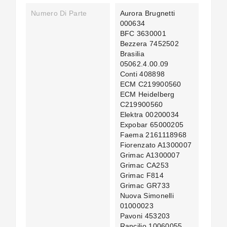
Numero Di Parte
Aurora Brugnetti
000634
BFC 3630001
Bezzera 7452502
Brasilia
05062.4.00.09
Conti 408898
ECM C219900560
ECM Heidelberg
C219900560
Elektra 00200034
Expobar 65000205
Faema 2161118968
Fiorenzato A1300007
Grimac A1300007
Grimac CA253
Grimac F814
Grimac GR733
Nuova Simonelli
01000023
Pavoni 453203
Rancilio 10060055