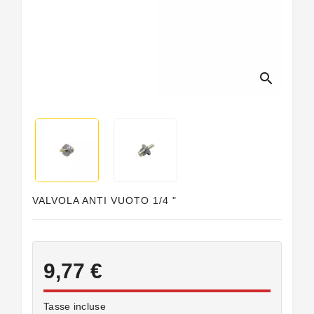
Guarnizioni
Personalizzate
search
VALVOLA ANTI VUOTO 1/4 "
9,77 €
Tasse incluse