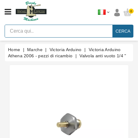
CATEGORIA
0
Macchine
Per
CERCA
Caffè
Espresso
A
Leva
Home
Marche
Victoria Arduino
Victoria Arduino
Vintage
Athena 2006 - pezzi di ricambio
Valvola anti vuoto 1/4 "
Macchina
Per
Caffè
Espresso
Faema
E61
Marche
Accessori
Ricambi
Blog