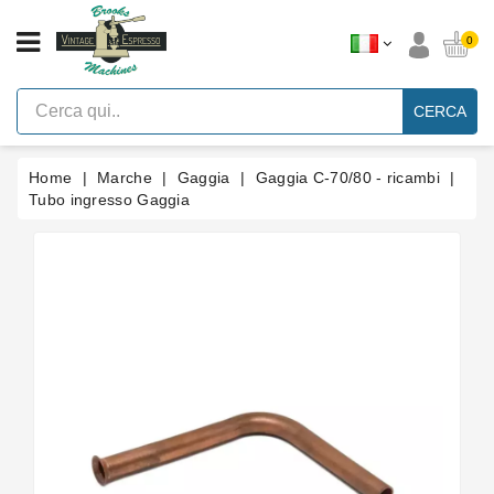
CATEGORIA
0
Macchine
Per
CERCA
Caffè
Espresso
A
Leva
Home
Marche
Gaggia
Gaggia C-70/80 - ricambi
Vintage
Tubo ingresso Gaggia
Macchina
Per
Caffè
Espresso
Faema
E61
Marche
Accessori
Ricambi
Blog