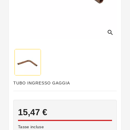
Guarnizioni
Personalizzate
search
TUBO INGRESSO GAGGIA
15,47 €
Tasse incluse