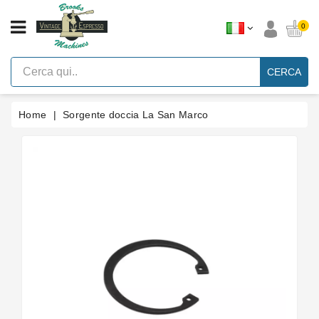
CATEGORIA
0
Macchine
Per
CERCA
Caffè
Espresso
A
Leva
Home
Sorgente doccia La San Marco
Vintage
Macchina
Per
Caffè
Espresso
Faema
E61
Marche
Accessori
Ricambi
Blog