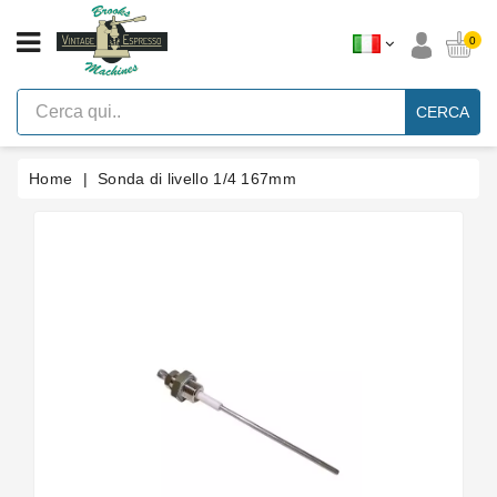
CATEGORIA
0
Macchine
Per
CERCA
Caffè
Espresso
A
Leva
Home
Sonda di livello 1/4 167mm
Vintage
Macchina
Per
Caffè
Espresso
Faema
E61
Marche
Accessori
Ricambi
Blog