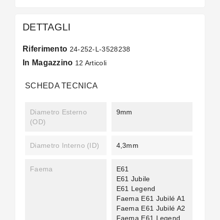
DETTAGLI
Riferimento
24-252-L-3528238
In Magazzino
12 Articoli
SCHEDA TECNICA
Diametro Esterno
9mm
(OD)
Diametro Interno (ID)
4,3mm
Faema
E61
E61 Jubile
E61 Legend
Faema E61 Jubilé A1
Faema E61 Jubilé A2
Faema E61 Legend