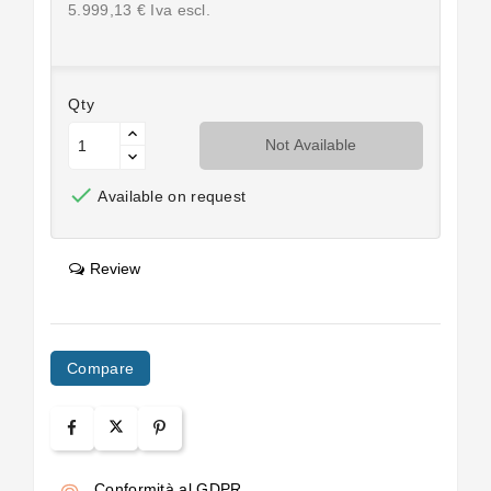
5.999,13 € Iva escl.
Qty
Not Available

Available on request
Review
Compare
Conformità al GDPR