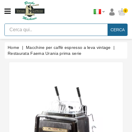
CATEGORIA
0
Macchine
Per
CERCA
Caffè
Espresso
A
Leva
Home
Macchine per caffè espresso a leva vintage
Vintage
Restaurata Faema Urania prima serie
Macchina
Per
Caffè
Espresso
Faema
E61
Marche
Accessori
Ricambi
Blog