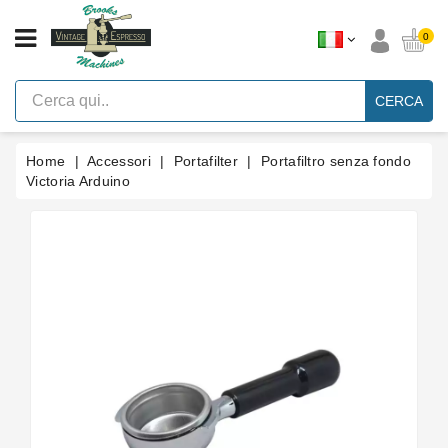
CATEGORIA
0
Macchine
Per
CERCA
Caffè
Espresso
A
Leva
Home
Accessori
Portafilter
Portafiltro senza fondo
Vintage
Victoria Arduino
Macchina
Per
Caffè
Espresso
Faema
E61
Marche
Accessori
Ricambi
Blog