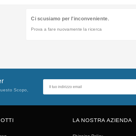
Ci scusiamo per l'inconveniente.
Prova a fare nuovamente la ricerca
er
Questo Scopo,
OTTI
LA NOSTRA AZIENDA