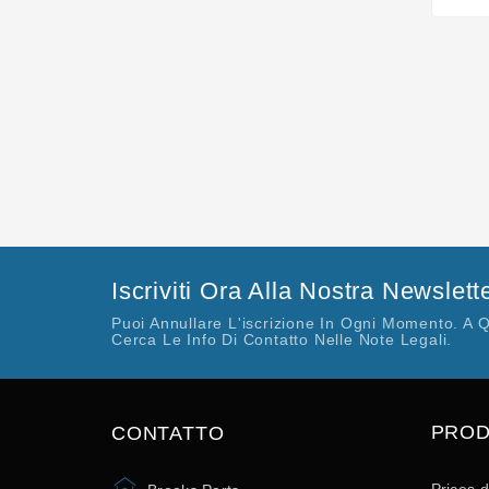
Iscriviti Ora Alla Nostra Newslett
Puoi Annullare L'iscrizione In Ogni Momento. A 
Cerca Le Info Di Contatto Nelle Note Legali.
PROD
CONTATTO