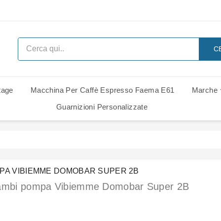
C
tage
Macchina Per Caffè Espresso Faema E61
Marche
 Ricambi
i Di Ricambio
i Di Ricambio
Ricambi Rancilio Classe 6 Leva
Ricambi Rancilio Classe 7 Leva
Gruppo Gaggia Italia - Ricambi
Guarnizioni Personalizzate
PA VIBIEMME DOMOBAR SUPER 2B
ambi pompa Vibiemme Domobar Super 2B