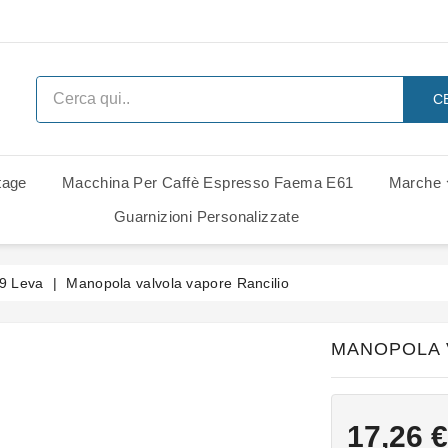
C
tage
Macchina Per Caffè Espresso Faema E61
Marche
 Ricambi
i Di Ricambio
i Di Ricambio
Ricambi Rancilio Classe 6 Leva
Ricambi Rancilio Classe 7 Leva
Gruppo Gaggia Italia - Ricambi
Guarnizioni Personalizzate
Z9 Leva
Manopola valvola vapore Rancilio
MANOPOLA 
17,26 