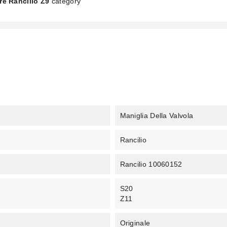
re Rancilio Z9
category
Maniglia Della Valvola
Rancilio
Rancilio 10060152
S20
Z11
Originale