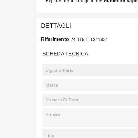
Explore our full range in the
Rubinetto vapo
DETTAGLI
Riferimento
24-115-L-1241831
SCHEDA TECNICA
Digitare Parte
Marca
Numero Di Parte
Rancilio
Tipo