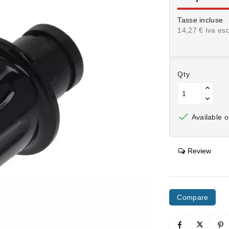
Tasse incluse
14,27 € Iva esc
Qty

Available o
Review
Compare