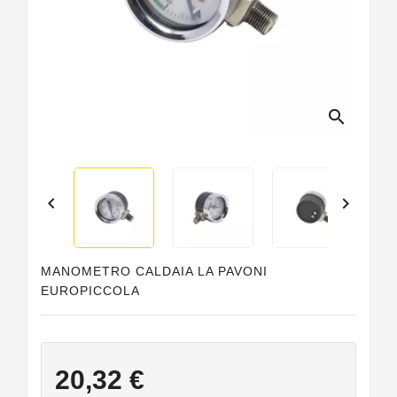
Guarnizioni
Personalizzate
search


MANOMETRO CALDAIA LA PAVONI
EUROPICCOLA
20,32 €