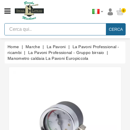
CATEGORIA
0
Macchine
Per
CERCA
Caffè
Espresso
A
Leva
Home
Marche
La Pavoni
La Pavoni Professional -
Vintage
ricambi
La Pavoni Professional - Gruppo birraio
Manometro caldaia La Pavoni Europiccola
Macchina
Per
Caffè
Espresso
Faema
E61
Marche
Accessori
Ricambi
Blog