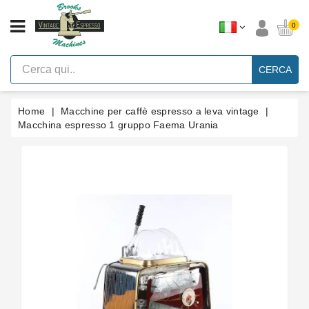
CATEGORIA
0
Macchine
Per
CERCA
Caffè
Espresso
A
Leva
Home
Macchine per caffè espresso a leva vintage
Vintage
Macchina espresso 1 gruppo Faema Urania
Macchina
Per
Caffè
Espresso
Faema
E61
Marche
Accessori
Ricambi
Blog