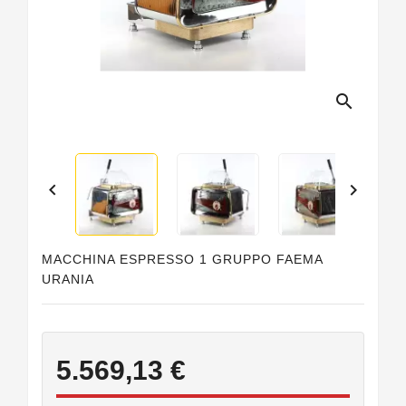
Guarnizioni
Personalizzate
search


MACCHINA ESPRESSO 1 GRUPPO FAEMA
URANIA
5.569,13 €