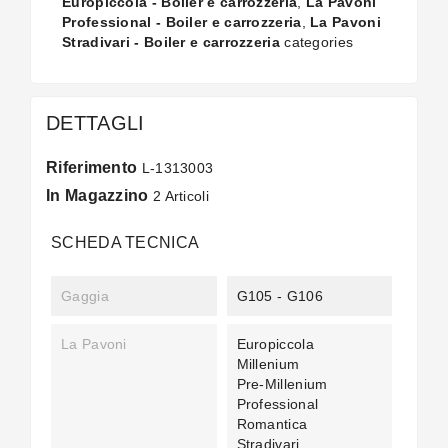
Europiccola - Boiler e carrozzeria
,
La Pavoni
Professional - Boiler e carrozzeria
,
La Pavoni
Stradivari - Boiler e carrozzeria
categories
DETTAGLI
Riferimento
L-1313003
In Magazzino
2 Articoli
SCHEDA TECNICA
Gaggia
G105 - G106
La Pavoni
Europiccola
Millenium
Pre-Millenium
Professional
Romantica
Stradivari