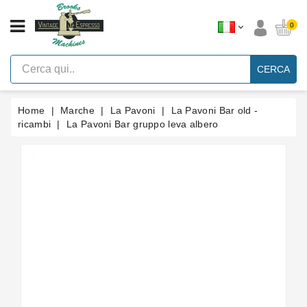
CATEGORIA
0
Macchine
Per
CERCA
Caffè
Espresso
A
Leva
Home
Marche
La Pavoni
La Pavoni Bar old -
Vintage
ricambi
La Pavoni Bar gruppo leva albero
Macchina
Per
Caffè
Espresso
Faema
E61
Marche
Accessori
Ricambi
Blog