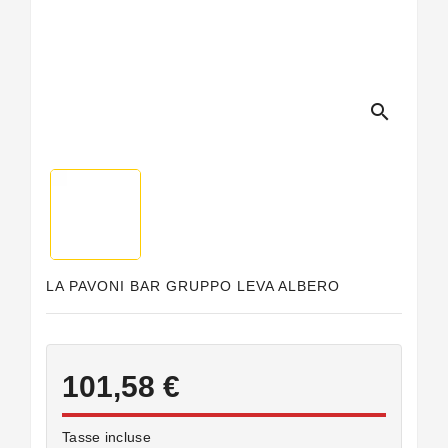
Guarnizioni
Personalizzate
search
LA PAVONI BAR GRUPPO LEVA ALBERO
101,58 €
Tasse incluse