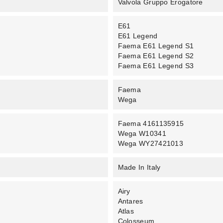
Valvola Gruppo Erogatore
E61
E61 Legend
Faema E61 Legend S1
Faema E61 Legend S2
Faema E61 Legend S3
Faema
Wega
Faema 4161135915
Wega W10341
Wega WY27421013
Made In Italy
Airy
Antares
Atlas
Colosseum