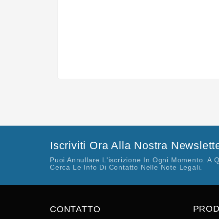
Iscriviti Ora Alla Nostra Newslett
Puoi Annullare L'iscrizione In Ogni Momento. A 
Cerca Le Info Di Contatto Nelle Note Legali.
PROD
CONTATTO