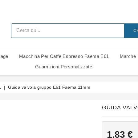
C
tage
Macchina Per Caffè Espresso Faema E61
Marche
 Ricambi
i Di Ricambio
i Di Ricambio
Ricambi Rancilio Classe 6 Leva
Ricambi Rancilio Classe 7 Leva
Gruppo Gaggia Italia - Ricambi
Guarnizioni Personalizzate
1
Guida valvola gruppo E61 Faema 11mm
GUIDA VAL
1,83 €