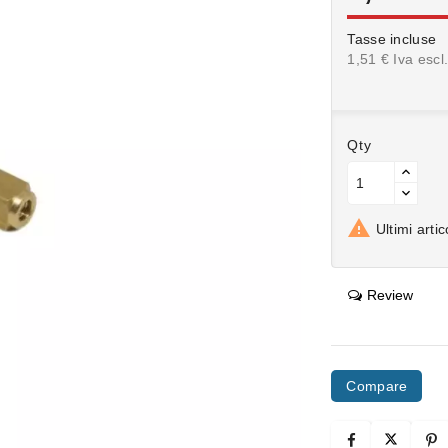
Tasse incluse
1,51 € Iva escl
Qty

Ultimi arti
Review
Compare