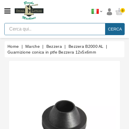
CATEGORIA
0
Macchine
Per
CERCA
Caffè
Espresso
A
Leva
Home
Marche
Bezzera
Bezzera B2000 AL
Vintage
Guarnizione conica in ptfe Bezzera 12x5x6mm
Macchina
Per
Caffè
Espresso
Faema
E61
Marche
Accessori
Ricambi
Blog