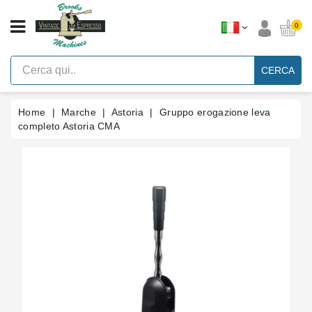
CATEGORIA
0
Macchine
Per
CERCA
Caffè
Espresso
A
Leva
Home
Marche
Astoria
Gruppo erogazione leva
Vintage
completo Astoria CMA
Macchina
Per
Caffè
Espresso
Faema
E61
Marche
Accessori
Ricambi
Blog