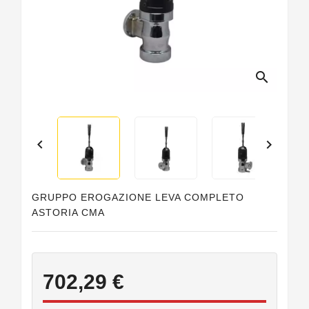
Guarnizioni
Personalizzate
search


GRUPPO EROGAZIONE LEVA COMPLETO
ASTORIA CMA
702,29 €