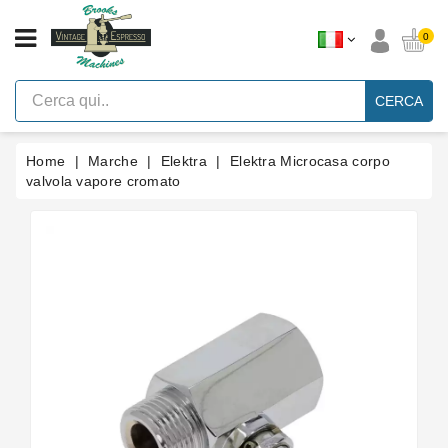
CATEGORIA
0
Macchine
Per
CERCA
Caffè
Espresso
A
Leva
Home
Marche
Elektra
Elektra Microcasa corpo
Vintage
valvola vapore cromato
Macchina
Per
Caffè
Espresso
Faema
E61
Marche
Accessori
Ricambi
Blog