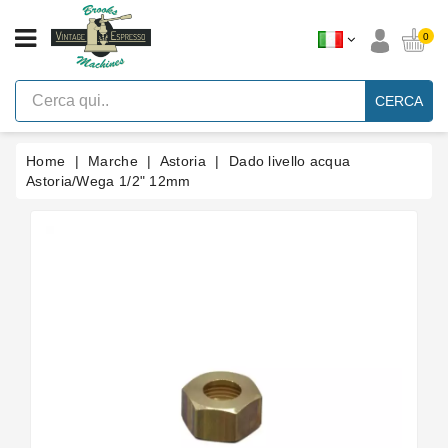
CATEGORIA
0
Macchine
Per
CERCA
Caffè
Espresso
A
Leva
Home
Marche
Astoria
Dado livello acqua
Vintage
Astoria/Wega 1/2" 12mm
Macchina
Per
Caffè
Espresso
Faema
E61
Marche
Accessori
Ricambi
Blog