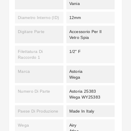
Vania
Diametro Interno (ID)
12mm
Digitare Parte
Accessorio Per Il
Vetro Spia
Filettatura Di
1/2" F
Raccordo 1
Marca
Astoria
Wega
Numero Di Parte
Astoria 25383
Wega WY25383
Paese Di Produzione
Made In Italy
Wega
Airy
Atlas