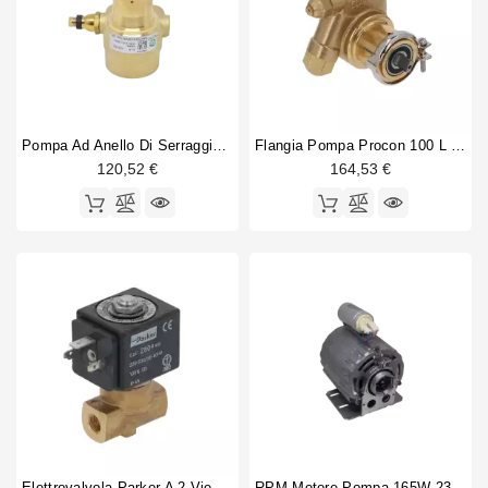
Rotation pump
2
Guarnizioni
Personalizzate
Pompa Ad Anello Di Serraggio Fluidotech 200L / H
Flangia Pompa Procon 100 L / H
120,52 €
164,53 €
Elettrovalvola Parker A 2 Vie 1/8 "1/8" 230V
RPM Motore Pompa 165W 230V 50 / 60Hz