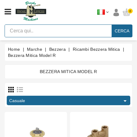
CATEGORIA
0
Macchine
Per
CERCA
Caffè
Espresso
A
Leva
Home
Marche
Bezzera
Ricambi Bezzera Mitica
Vintage
Bezzera Mitica Model R
Macchina
Per
BEZZERA MITICA MODEL R
Caffè
Espresso
Prezzo
Faema
E61
€
€

Marche
Casuale
Accessori
Digitare parte
Ricambi
Elettrovalvola
1
Pump motor
1
Blog